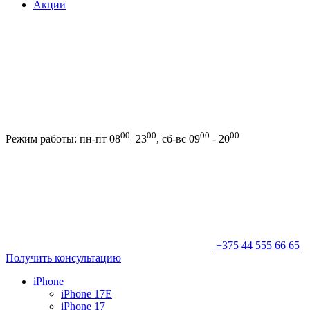
Акции
00
00
00
00
Режим работы: пн-пт 08
–23
, сб-вс 09
- 20
+375 44 555 66 65
Получить консультацию
iPhone
iPhone 17E
iPhone 17