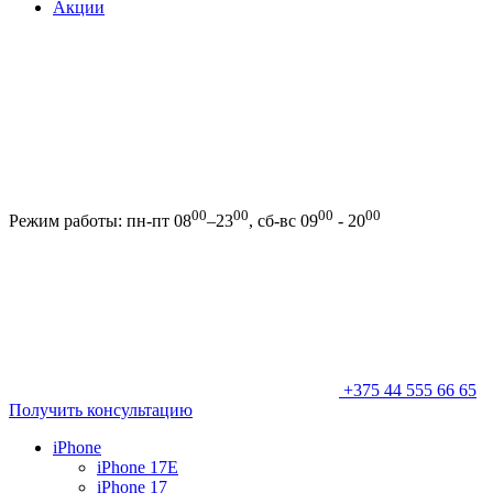
Акции
00
00
00
00
Режим работы: пн-пт 08
–23
, сб-вс 09
- 20
+375 44 555 66 65
Получить консультацию
iPhone
iPhone 17E
iPhone 17