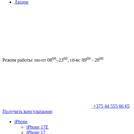
Акции
00
00
00
00
Режим работы: пн-пт 08
–23
, сб-вс 09
- 20
+375 44 555 66 65
Получить консультацию
iPhone
iPhone 17E
iPhone 17