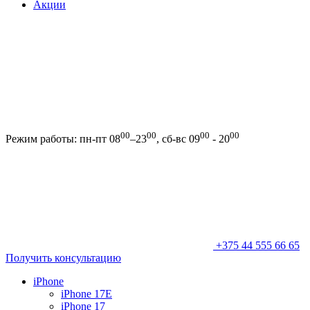
Акции
00
00
00
00
Режим работы: пн-пт 08
–23
, сб-вс 09
- 20
+375 44 555 66 65
Получить консультацию
iPhone
iPhone 17E
iPhone 17