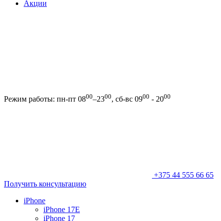
Акции
00
00
00
00
Режим работы: пн-пт 08
–23
, сб-вс 09
- 20
+375 44 555 66 65
Получить консультацию
iPhone
iPhone 17E
iPhone 17